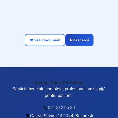
👁️ Vezi document
⬇️ Descarcă
Spitalul Clinic CF Witting
Servicii medicale complete, profesionalism și grijă
pentru pacienți.
021 312 95 30
Calea Plevnei 142-144, București