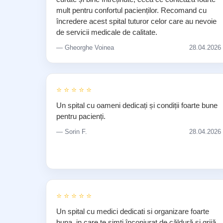
mult pentru confortul pacienților. Recomand cu
încredere acest spital tuturor celor care au nevoie
de servicii medicale de calitate.
— Gheorghe Voinea
28.04.2026
⭐ ⭐ ⭐ ⭐ ⭐
Un spital cu oameni dedicați și condiții foarte bune
pentru pacienți.
— Sorin F.
28.04.2026
⭐ ⭐ ⭐ ⭐ ⭐
Un spital cu medici dedicati si organizare foarte
buna, in care te simți înconjurat de căldură și grijă,