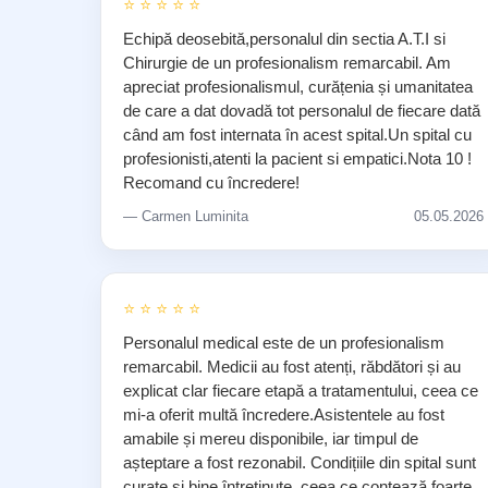
⭐ ⭐ ⭐ ⭐ ⭐
Echipă deosebită,personalul din sectia A.T.I si
Chirurgie de un profesionalism remarcabil. Am
apreciat profesionalismul, curățenia și umanitatea
de care a dat dovadă tot personalul de fiecare dată
când am fost internata în acest spital.Un spital cu
profesionisti,atenti la pacient si empatici.Nota 10 !
Recomand cu încredere!
— Carmen Luminita
05.05.2026
⭐ ⭐ ⭐ ⭐ ⭐
Personalul medical este de un profesionalism
remarcabil. Medicii au fost atenți, răbdători și au
explicat clar fiecare etapă a tratamentului, ceea ce
mi-a oferit multă încredere.Asistentele au fost
amabile și mereu disponibile, iar timpul de
așteptare a fost rezonabil. Condițiile din spital sunt
curate și bine întreținute, ceea ce contează foarte