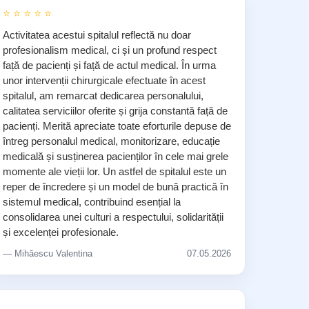
⭐ ⭐ ⭐ ⭐ ⭐
Activitatea acestui spitalul reflectă nu doar
profesionalism medical, ci și un profund respect
față de pacienți și față de actul medical. În urma
unor intervenții chirurgicale efectuate în acest
spitalul, am remarcat dedicarea personalului,
calitatea serviciilor oferite și grija constantă față de
pacienți. Merită apreciate toate eforturile depuse de
întreg personalul medical, monitorizare, educație
medicală și susținerea pacienților în cele mai grele
momente ale vieții lor. Un astfel de spitalul este un
reper de încredere și un model de bună practică în
sistemul medical, contribuind esențial la
consolidarea unei culturi a respectului, solidarității
și excelenței profesionale.
— Mihăescu Valentina
07.05.2026