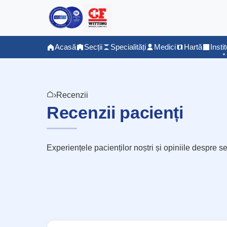
Acasă
Secții
Specialități
Medici
Hartă
Instit
›
Recenzii
Recenzii pacienți
Experiențele pacienților noștri și opiniile despre se