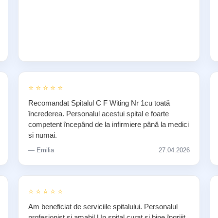
⭐ ⭐ ⭐ ⭐ ⭐
Recomandat Spitalul C F Witing Nr 1cu toată
încrederea. Personalul acestui spital e foarte
competent începând de la infirmiere până la medici
si numai.
— Emilia
27.04.2026
⭐ ⭐ ⭐ ⭐ ⭐
Am beneficiat de serviciile spitalului. Personalul
profesionist și amabil.Un spital curat și bine îngrijit.