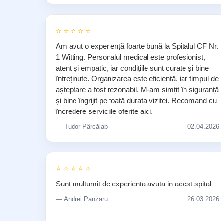
⭐ ⭐ ⭐ ⭐ ⭐
Am avut o experiență foarte bună la Spitalul CF Nr.
1 Witting. Personalul medical este profesionist,
atent și empatic, iar condițiile sunt curate și bine
întreținute. Organizarea este eficientă, iar timpul de
așteptare a fost rezonabil. M-am simțit în siguranță
și bine îngrijit pe toată durata vizitei. Recomand cu
încredere serviciile oferite aici.
— Tudor Pârcălab
02.04.2026
⭐ ⭐ ⭐ ⭐ ⭐
Sunt multumit de experienta avuta in acest spital
— Andrei Panzaru
26.03.2026