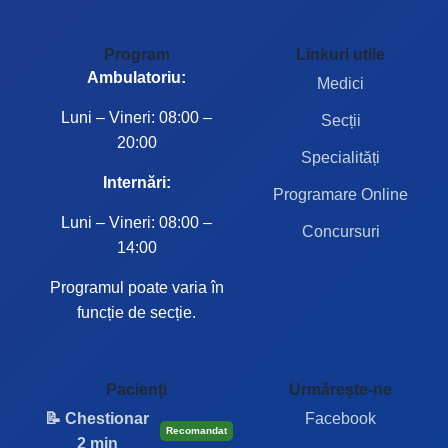
Program
Linkuri utile
Ambulatoriu:
Medici
Luni – Vineri: 08:00 –
Secții
20:00
Specialități
Internări:
Programare Online
Luni – Vineri: 08:00 –
Concursuri
14:00
Programul poate varia în
funcție de secție.
Pacienți
Urmărește-ne
📝 Chestionar
Facebook
Recomandat
2 min