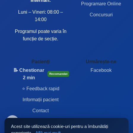
Internări:
Programare Online
Luni – Vineri: 08:00 –
Concursuri
14:00
Programul poate varia în
funcție de secție.
Pacienți
Urmărește-ne
📝 Chestionar
Facebook
Recomandat
2 min
⭐ Feedback rapid
Informații pacient
Contact
Acest site utilizează cookie-uri pentru a îmbunătăți
experiența.
Află mai mult