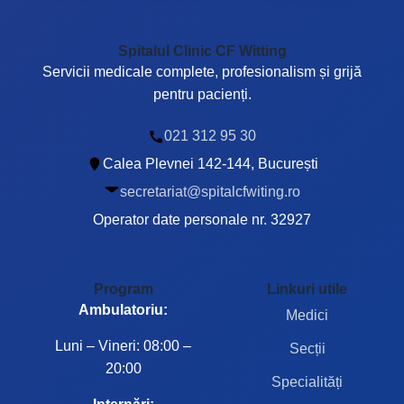
Spitalul Clinic CF Witting
Servicii medicale complete, profesionalism și grijă
pentru pacienți.
021 312 95 30
Calea Plevnei 142-144, București
secretariat@spitalcfwiting.ro
Operator date personale nr. 32927
Program
Linkuri utile
Ambulatoriu:
Medici
Luni – Vineri: 08:00 –
Secții
20:00
Specialități