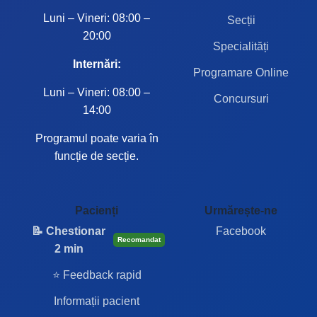
Luni – Vineri: 08:00 –
Secții
20:00
Specialități
Internări:
Programare Online
Luni – Vineri: 08:00 –
Concursuri
14:00
Programul poate varia în
funcție de secție.
Pacienți
Urmărește-ne
📝 Chestionar
Facebook
Recomandat
2 min
⭐ Feedback rapid
Informații pacient