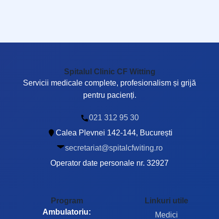
Spitalul Clinic CF Witting
Servicii medicale complete, profesionalism și grijă
pentru pacienți.
021 312 95 30
Calea Plevnei 142-144, București
secretariat@spitalcfwiting.ro
Operator date personale nr. 32927
Program
Linkuri utile
Ambulatoriu:
Medici