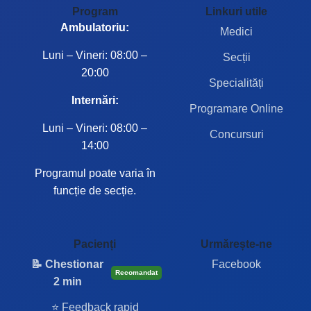
Program
Linkuri utile
Ambulatoriu:
Medici
Luni – Vineri: 08:00 –
Secții
20:00
Specialități
Internări:
Programare Online
Luni – Vineri: 08:00 –
Concursuri
14:00
Programul poate varia în
funcție de secție.
Pacienți
Urmărește-ne
📝 Chestionar
Facebook
Recomandat
2 min
⭐ Feedback rapid