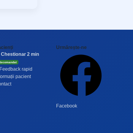
cienți
Urmărește-ne
 Chestionar 2 min
Recomandat
Feedback rapid
formații pacient
ntact
Facebook