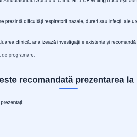
l Ambulatoriului Spitalului Clinic Nr. 1 CF Witting București ofer
prezintă dificultăți respiratorii nazale, dureri sau infecții ale u
luarea clinică, analizează investigațiile existente și recomandă 
ă de programare.
este recomandată prezentarea la
prezentați: