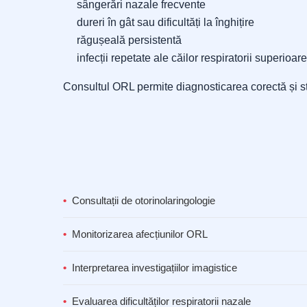
sângerări nazale frecvente
dureri în gât sau dificultăți la înghițire
răgușeală persistentă
infecții repetate ale căilor respiratorii superioare
Consultul ORL permite diagnosticarea corectă și sta
Consultații de otorinolaringologie
Monitorizarea afecțiunilor ORL
Interpretarea investigațiilor imagistice
Evaluarea dificultăților respiratorii nazale