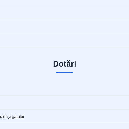
Dotări
ui și gâtului