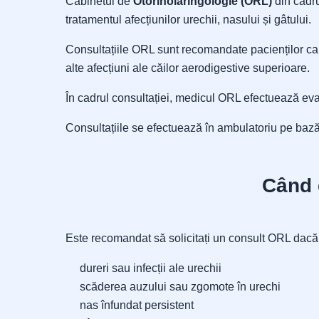
Cabinetul de
Otorinolaringologie (ORL)
din cadru
tratamentul afecțiunilor urechii, nasului și gâtului.
Consultațiile ORL sunt recomandate pacienților care 
alte afecțiuni ale căilor aerodigestive superioare.
În cadrul consultației, medicul ORL efectuează eva
Consultațiile se efectuează în ambulatoriu pe baz
Când 
Este recomandat să solicitați un consult ORL dacă 
dureri sau infecții ale urechii
scăderea auzului sau zgomote în urechi
nas înfundat persistent