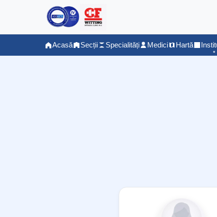
Acasă
Secții
Specialități
Medici
Hartă
Instit