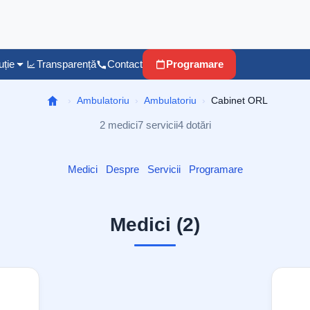
uție
Transparență
Contact
Programare
Ambulatoriu
Ambulatoriu
Cabinet ORL
2 medici
7 servicii
4 dotări
Medici
Despre
Servicii
Programare
Medici (2)