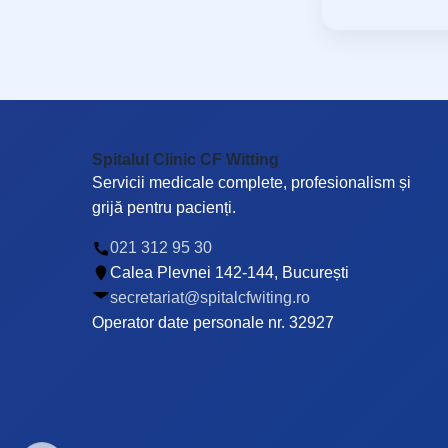
Spitalul Clinic CF Witting
Servicii medicale complete, profesionalism și
grijă pentru pacienți.
021 312 95 30
Calea Plevnei 142-144, București
secretariat@spitalcfwiting.ro
Operator date personale nr. 32927