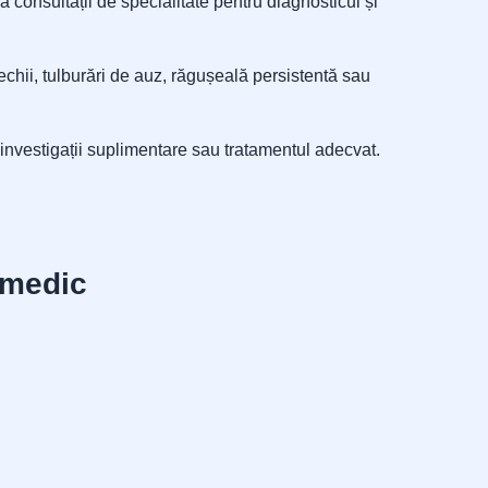
ă consultații de specialitate pentru diagnosticul și
rechii, tulburări de auz, răgușeală persistentă sau
investigații suplimentare sau tratamentul adecvat.
 medic