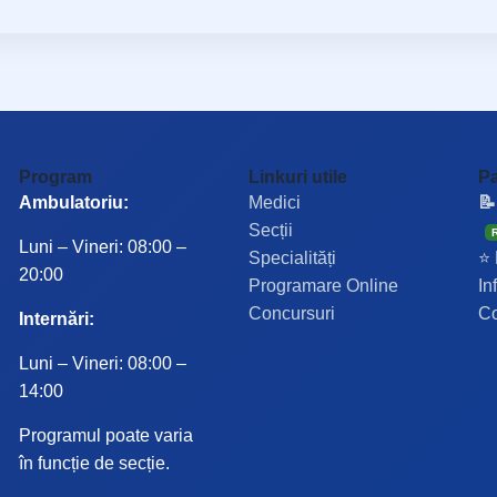
Program
Linkuri utile
Pa
Ambulatoriu:
Medici
📝
Secții
Luni – Vineri: 08:00 –
Specialități
⭐ 
20:00
Programare Online
In
Concursuri
Co
Internări:
Luni – Vineri: 08:00 –
14:00
Programul poate varia
în funcție de secție.