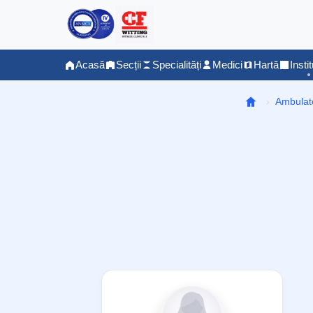
Acasă
Secții
Specialități
Medici
Hartă
Instit
Ambulat