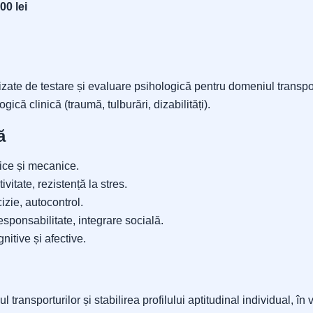
00 lei
zate de testare și evaluare psihologică pentru domeniul transpor
ică clinică (traumă, tulburări, dizabilități).
ă
nice și mecanice.
ivitate, rezistență la stres.
izie, autocontrol.
esponsabilitate, integrare socială.
nitive și afective.
 transporturilor și stabilirea profilului aptitudinal individual, în