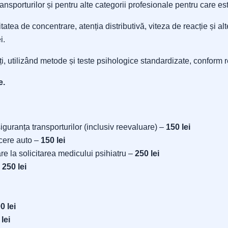
ansporturilor și pentru alte categorii profesionale pentru care es
tea de concentrare, atenția distributivă, viteza de reacție și alte
i.
i, utilizând metode și teste psihologice standardizate, conform r
e.
siguranța transporturilor (inclusiv reevaluare) –
150 lei
cere auto –
150 lei
e la solicitarea medicului psihiatru –
250 lei
–
250 lei
0 lei
lei