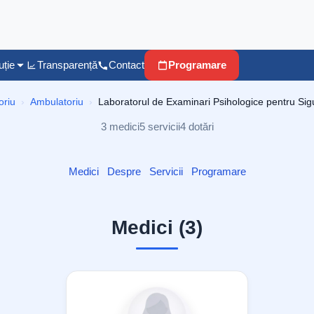
uție
Transparență
Contact
Programare
oriu
Ambulatoriu
Laboratorul de Examinari Psihologice pentru Sigu
3 medici
5 servicii
4 dotări
Medici
Despre
Servicii
Programare
Medici (3)