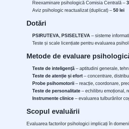
Reexaminare psihologică Comisia Centrală –
3
Aviz psihologic reactualizat (duplicat) –
50 lei
Dotări
PSIRUTEVA, PSISELTEVA
– sisteme informati
Teste și scale licențiate pentru evaluarea psiholog
Metode de evaluare psihologic
Teste de inteligență
– aptitudini generale, teh
Teste de atenție și efort
– concentrare, distribut
Probe psihomotorii
– reacție, coordonare, prec
Teste de personalitate
– echilibru emoțional, r
Instrumente clinice
– evaluarea tulburărilor cog
Scopul evaluării
Evaluarea factorilor psihologici implicați în domeniul