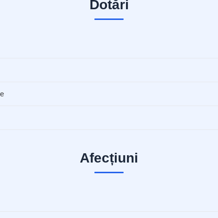
Dotări
ie
Afecțiuni