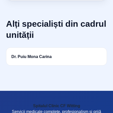
Alți specialiști din cadrul
unității
Dr. Puiu Mona Carina
Spitalul Clinic CF Witting
Servicii medicale complete, profesionalism și grijă