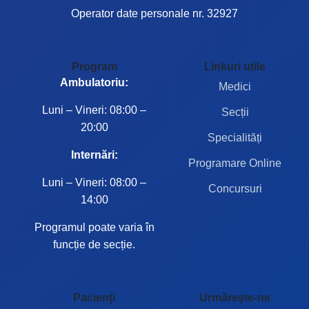
Operator date personale nr. 32927
Program
Linkuri utile
Ambulatoriu:
Medici
Luni – Vineri: 08:00 –
Secții
20:00
Specialități
Internări:
Programare Online
Luni – Vineri: 08:00 –
Concursuri
14:00
Programul poate varia în
funcție de secție.
Pacienți
Urmărește-ne