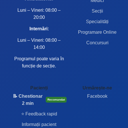
Medici
Luni – Vineri: 08:00 –
Secții
20:00
Specialități
Internări:
Programare Online
Luni – Vineri: 08:00 –
Concursuri
14:00
Programul poate varia în
funcție de secție.
Pacienți
Urmărește-ne
📝 Chestionar
Facebook
Recomandat
2 min
⭐ Feedback rapid
Informații pacient