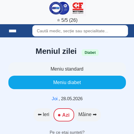
⭐ 5/5 (26)
Meniul zilei
Diabet
Meniu standard
Meniu diabet
Joi
,
28.05.2026
⬅ Ieri
Mâine ➡
Azi
Pe ce etaj sunteți?