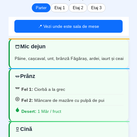
Parter
Etaj 1
Etaj 2
Etaj 3
📍 Vezi unde este sala de mese
Mic dejun
Pâine, cașcaval, unt, brânză Făgăraș, ardei, iaurt și ceai
Prânz
Fel 1:
Ciorbă a la grec
Fel 2:
Mâncare de mazăre cu pulpă de pui
Desert:
1 Măr / fruct
Cină