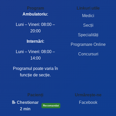
Program
Linkuri utile
Ambulatoriu:
Medici
Luni – Vineri: 08:00 –
Secții
20:00
Specialități
Internări:
Programare Online
Luni – Vineri: 08:00 –
Concursuri
14:00
Programul poate varia în
funcție de secție.
Pacienți
Urmărește-ne
📝 Chestionar
Facebook
Recomandat
2 min