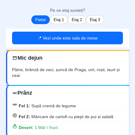
Pe ce etaj sunteți?
Parter
Etaj 1
Etaj 2
Etaj 3
📍 Vezi unde este sala de mese
Mic dejun
Pâine, brânză de vaci, șuncă de Praga, unt, roșii, iaurt și
ceai
Prânz
Fel 1:
Supă cremă de legume
Fel 2:
Mâncare de cartofi cu piept de pui și salată
Desert:
1 Măr / fruct