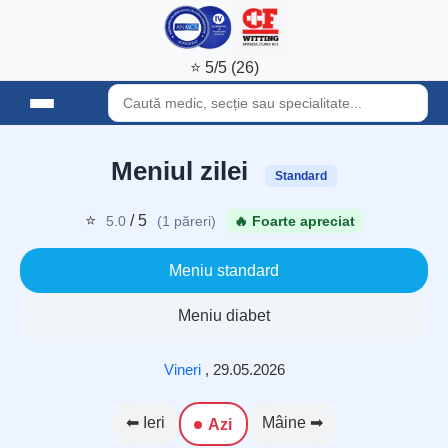
⭐ 5/5 (26)
Meniul zilei
Standard
⭐
/ 5
5.0
(1 păreri)
🔥 Foarte apreciat
Meniu standard
Meniu diabet
Vineri
,
29.05.2026
⬅ Ieri
Mâine ➡
Azi