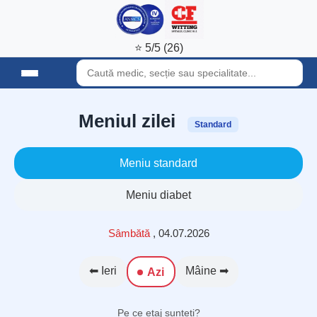
⭐ 5/5 (26)
Meniul zilei
Standard
Meniu standard
Meniu diabet
Sâmbătă
,
04.07.2026
⬅ Ieri
Mâine ➡
Azi
Pe ce etaj sunteți?