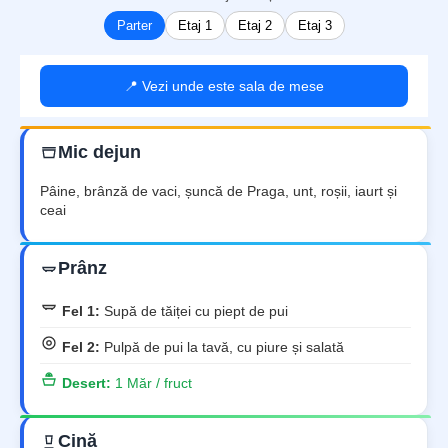
Parter
Etaj 1
Etaj 2
Etaj 3
📍 Vezi unde este sala de mese
Mic dejun
Pâine, brânză de vaci, șuncă de Praga, unt, roșii, iaurt și
ceai
Prânz
Fel 1:
Supă de tăiței cu piept de pui
Fel 2:
Pulpă de pui la tavă, cu piure și salată
Desert:
1 Măr / fruct
Cină