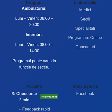
Program
Linkuri utile
Ambulatoriu:
Medici
Luni – Vineri: 08:00 –
Secții
20:00
Specialități
Internări:
Programare Online
Luni – Vineri: 08:00 –
Concursuri
14:00
Programul poate varia în
funcție de secție.
Pacienți
Urmărește-ne
📝 Chestionar
Facebook
Recomandat
2 min
⭐ Feedback rapid