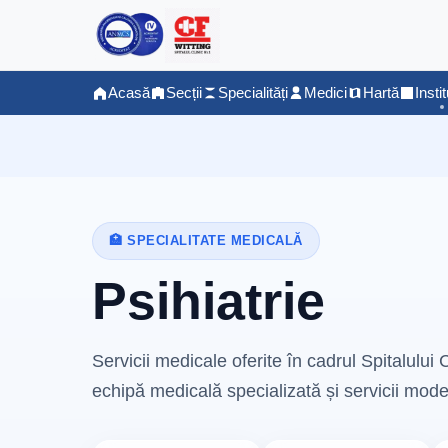
Acasă
Secții
Specialități
Medici
Hartă
Instit
🏥 SPECIALITATE MEDICALĂ
Psihiatrie
Servicii medicale oferite în cadrul Spitalului C
echipă medicală specializată și servicii mode