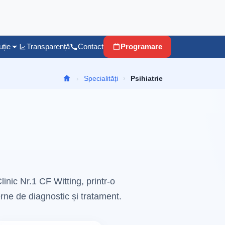
uție
Transparență
Contact
Programare
Specialități
Psihiatrie
linic Nr.1 CF Witting, printr-o
rne de diagnostic și tratament.