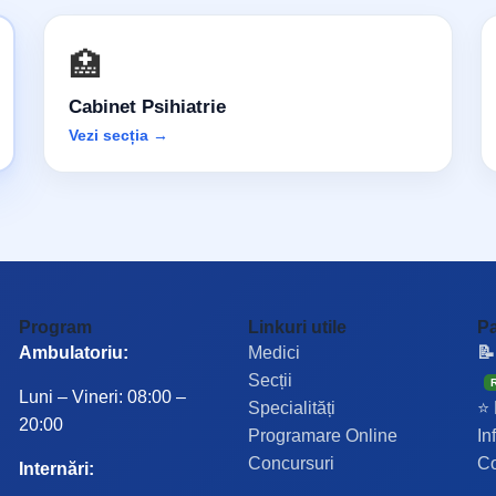
🏥
Cabinet Psihiatrie
Vezi secția →
Program
Linkuri utile
Pa
Ambulatoriu:
Medici
📝
Secții
Luni – Vineri: 08:00 –
Specialități
⭐ 
20:00
Programare Online
In
Concursuri
Co
Internări: