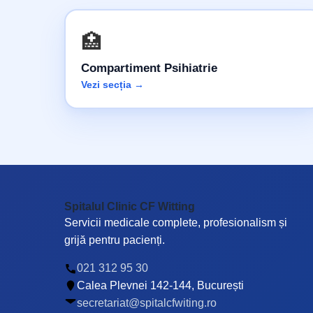
🏥
Compartiment Psihiatrie
Vezi secția →
Spitalul Clinic CF Witting
Servicii medicale complete, profesionalism și
grijă pentru pacienți.
021 312 95 30
Calea Plevnei 142-144, București
secretariat@spitalcfwiting.ro