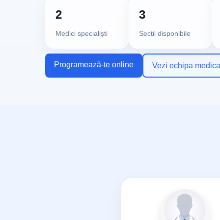
2
3
Medici specialiști
Secții disponibile
Programează-te online
Vezi echipa medica