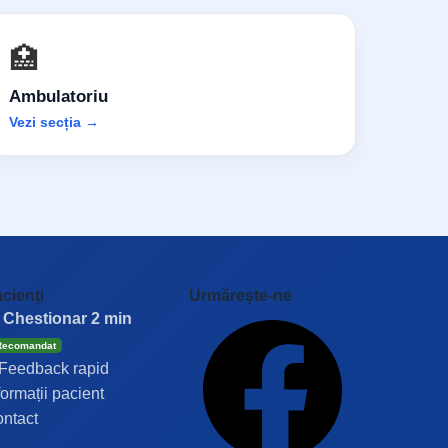
🏥
Ambulatoriu
Vezi secția →
cienți
Urmărește-ne
 Chestionar 2 min
Recomandat
Feedback rapid
formații pacient
ntact