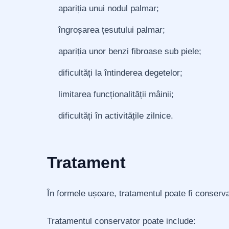
apariția unui nodul palmar;
îngroșarea țesutului palmar;
apariția unor benzi fibroase sub piele;
dificultăți la întinderea degetelor;
limitarea funcționalității mâinii;
dificultăți în activitățile zilnice.
Tratament
În formele ușoare, tratamentul poate fi conserva
Tratamentul conservator poate include: