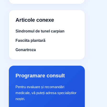
Articole conexe
Sindromul de tunel carpian
Fasciita plantară
Gonartroza
Programare consult
Pentru evaluare și recomandări
medicale, vă puteți adresa specialiștilor
noștri.