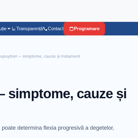
uție
Transparență
Contact
Programare
upuytren – simptome, cauze și tratament
– simptome, cauze și
poate determina flexia progresivă a degetelor,