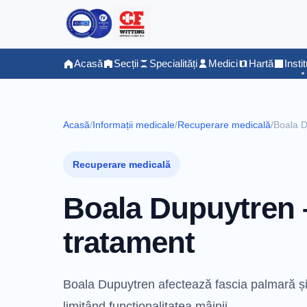
Acasă
Secții
Specialități
Medici
Hartă
Instit
Acasă
/
Informații medicale
/
Recuperare medicală
/
Boala D
Recuperare medicală
Boala Dupuytren 
tratament
Boala Dupuytren afectează fascia palmară și 
limitând funcționalitatea mâinii.