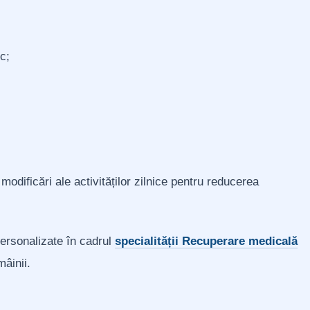
c;
 modificări ale activităților zilnice pentru reducerea
personalizate în cadrul
specialității Recuperare medicală
mâinii.